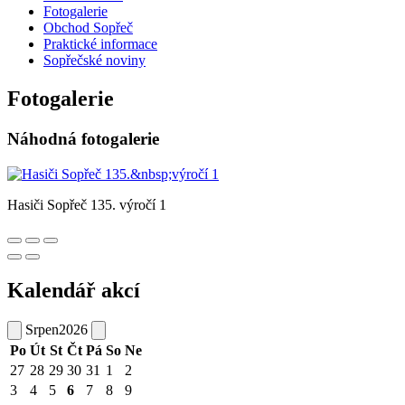
Fotogalerie
Obchod Sopřeč
Praktické informace
Sopřečské noviny
Fotogalerie
Náhodná fotogalerie
Hasiči Sopřeč 135. výročí 1
Kalendář akcí
Srpen
2026
Po
Út
St
Čt
Pá
So
Ne
27
28
29
30
31
1
2
3
4
5
6
7
8
9