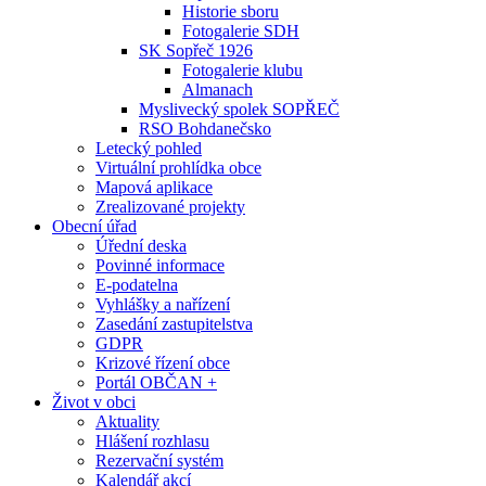
Historie sboru
Fotogalerie SDH
SK Sopřeč 1926
Fotogalerie klubu
Almanach
Myslivecký spolek SOPŘEČ
RSO Bohdanečsko
Letecký pohled
Virtuální prohlídka obce
Mapová aplikace
Zrealizované projekty
Obecní úřad
Úřední deska
Povinné informace
E-podatelna
Vyhlášky a nařízení
Zasedání zastupitelstva
GDPR
Krizové řízení obce
Portál OBČAN +
Život v obci
Aktuality
Hlášení rozhlasu
Rezervační systém
Kalendář akcí