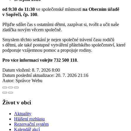
od 9:30 do 11:30
ve společenské místnosti
na Obecním úřadě
v Sopřeči, čp. 100
.
Přijďte sdílet čas s ostatními dětmi, zazpívat si, tvořit a učit naše
zlatíčka novým věcem společně.
Smyslem těchto setkání je nejen společné trávení času rodičů
s dětmi, ale také postupné vytváření přátelského společenství, které
podporuje vzájemnou pomoc a propojuje rodiny.
Pro více informací volejte 732 500 118
.
Datum vložení:
8. 7. 2026 8:00
Datum poslední aktualizace:
20. 7. 2026 21:16
Autor:
Správce Webu
Život v obci
Aktuality
Hlášení rozhlasu
Rezervační systém
Kalendář akcí