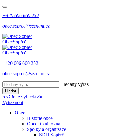
+420 606 660 252
obec.soprec@seznam.cz
Obec
Sopřeč
Obec
Sopřeč
+420 606 660 252
obec.soprec@seznam.cz
Hledaný výraz
Hledat
rozšířené vyhledávání
Vytisknout
Obec
Historie obce
Obecní knihovna
Spolky a organizace
SDH Sopřeč