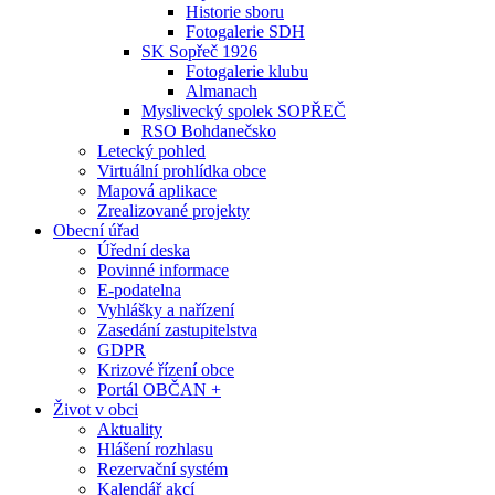
Historie sboru
Fotogalerie SDH
SK Sopřeč 1926
Fotogalerie klubu
Almanach
Myslivecký spolek SOPŘEČ
RSO Bohdanečsko
Letecký pohled
Virtuální prohlídka obce
Mapová aplikace
Zrealizované projekty
Obecní úřad
Úřední deska
Povinné informace
E-podatelna
Vyhlášky a nařízení
Zasedání zastupitelstva
GDPR
Krizové řízení obce
Portál OBČAN +
Život v obci
Aktuality
Hlášení rozhlasu
Rezervační systém
Kalendář akcí