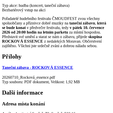
Typ akce: hudba (koncert, taneční zábava)
Bezbariérový vstup na akci
Pořadatelé hudebního festivalu ČMOUDFEST zvou všechny
spoluobčany a příznivce dobré muziky na
taneční zábavu
,
která
se bude konat
v předvečer festivalu, tedy
v pátek 10. července
2026 od 20:00 hodin na letním parketu
za místní hospodou.
Představit své umění a starat se nám o zábavu, přijede
skupina
ROCKOVÁ ESSENCE
z nedalekých Moravan. Občerstvení
zajištěno. Všichni jste srdečně zváni a dobrou náladu sebou.
Přílohy
Taneční zábava - ROCKOVÁ ESSENCE
20260710_Rocková_essence.pdf
Typ souboru: PDF dokument, Velikost: 1,92 MB
Další informace
Adresa místa konání