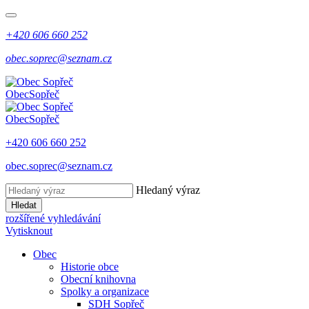
+420 606 660 252
obec.soprec@seznam.cz
Obec
Sopřeč
Obec
Sopřeč
+420 606 660 252
obec.soprec@seznam.cz
Hledaný výraz
Hledat
rozšířené vyhledávání
Vytisknout
Obec
Historie obce
Obecní knihovna
Spolky a organizace
SDH Sopřeč