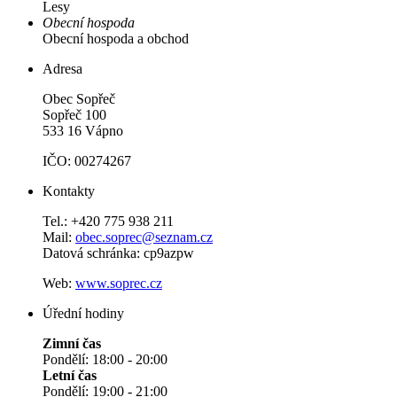
Lesy
Obecní hospoda
Obecní hospoda a obchod
Adresa
Obec Sopřeč
Sopřeč 100
533 16 Vápno
IČO: 00274267
Kontakty
Tel.: +420 775 938 211
Mail:
obec.soprec@seznam.cz
Datová schránka: cp9azpw
Web:
www.soprec.cz
Úřední hodiny
Zimní čas
Pondělí: 18:00 - 20:00
Letní čas
Pondělí: 19:00 - 21:00