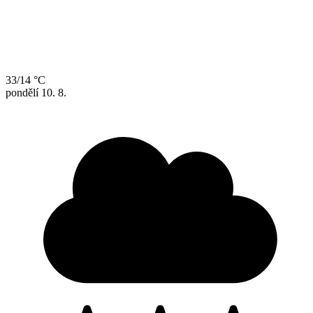
33/14 °C
pondělí
10. 8.