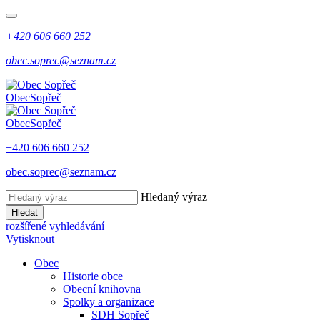
+420 606 660 252
obec.soprec@seznam.cz
Obec
Sopřeč
Obec
Sopřeč
+420 606 660 252
obec.soprec@seznam.cz
Hledaný výraz
Hledat
rozšířené vyhledávání
Vytisknout
Obec
Historie obce
Obecní knihovna
Spolky a organizace
SDH Sopřeč