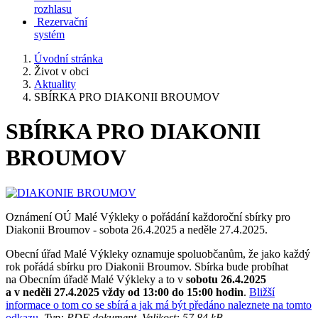
rozhlasu
Rezervační
systém
Úvodní stránka
Život v obci
Aktuality
SBÍRKA PRO DIAKONII BROUMOV
SBÍRKA PRO DIAKONII
BROUMOV
Oznámení OÚ Malé Výkleky o pořádání každoroční sbírky pro
Diakonii Broumov - sobota 26.4.2025 a neděle 27.4.2025.
Obecní úřad Malé Výkleky oznamuje spoluobčanům, že jako každý
rok pořádá sbírku pro Diakonii Broumov. Sbírka bude probíhat
na Obecním úřadě Malé Výkleky a to v
sobotu 26.4.2025
a v neděli 27.4.2025 vždy od 13:00 do 15:00 hodin
.
Bližší
informace o tom co se sbírá a jak má být předáno naleznete na tomto
odkazu.
Typ: PDF dokument, Velikost: 57.84 kB