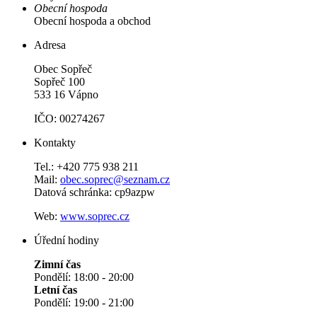
Obecní hospoda
Obecní hospoda a obchod
Adresa
Obec Sopřeč
Sopřeč 100
533 16 Vápno
IČO: 00274267
Kontakty
Tel.: +420 775 938 211
Mail:
obec.soprec@seznam.cz
Datová schránka: cp9azpw
Web:
www.soprec.cz
Úřední hodiny
Zimní čas
Pondělí: 18:00 - 20:00
Letní čas
Pondělí: 19:00 - 21:00