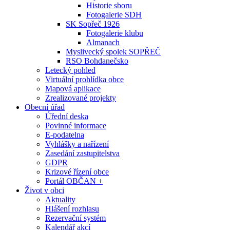
Historie sboru
Fotogalerie SDH
SK Sopřeč 1926
Fotogalerie klubu
Almanach
Myslivecký spolek SOPŘEČ
RSO Bohdanečsko
Letecký pohled
Virtuální prohlídka obce
Mapová aplikace
Zrealizované projekty
Obecní úřad
Úřední deska
Povinné informace
E-podatelna
Vyhlášky a nařízení
Zasedání zastupitelstva
GDPR
Krizové řízení obce
Portál OBČAN +
Život v obci
Aktuality
Hlášení rozhlasu
Rezervační systém
Kalendář akcí