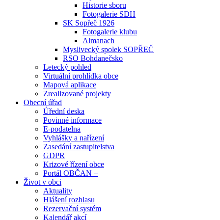
Historie sboru
Fotogalerie SDH
SK Sopřeč 1926
Fotogalerie klubu
Almanach
Myslivecký spolek SOPŘEČ
RSO Bohdanečsko
Letecký pohled
Virtuální prohlídka obce
Mapová aplikace
Zrealizované projekty
Obecní úřad
Úřední deska
Povinné informace
E-podatelna
Vyhlášky a nařízení
Zasedání zastupitelstva
GDPR
Krizové řízení obce
Portál OBČAN +
Život v obci
Aktuality
Hlášení rozhlasu
Rezervační systém
Kalendář akcí