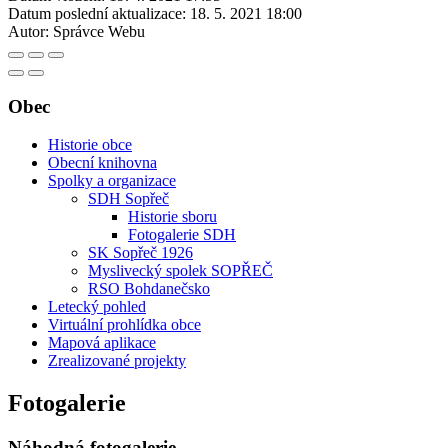
Datum poslední aktualizace:
18. 5. 2021 18:00
Autor:
Správce Webu
Obec
Historie obce
Obecní knihovna
Spolky a organizace
SDH Sopřeč
Historie sboru
Fotogalerie SDH
SK Sopřeč 1926
Myslivecký spolek SOPŘEČ
RSO Bohdanečsko
Letecký pohled
Virtuální prohlídka obce
Mapová aplikace
Zrealizované projekty
Fotogalerie
Náhodná fotogalerie