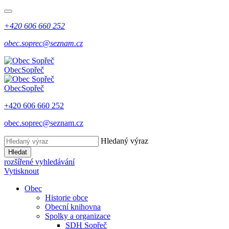
+420 606 660 252
obec.soprec@seznam.cz
Obec
Sopřeč
Obec
Sopřeč
+420 606 660 252
obec.soprec@seznam.cz
Hledaný výraz
Hledat
rozšířené vyhledávání
Vytisknout
Obec
Historie obce
Obecní knihovna
Spolky a organizace
SDH Sopřeč