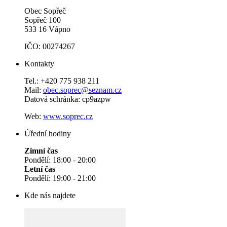
Obec Sopřeč
Sopřeč 100
533 16 Vápno
IČO: 00274267
Kontakty
Tel.: +420 775 938 211
Mail:
obec.soprec@seznam.cz
Datová schránka: cp9azpw
Web:
www.soprec.cz
Úřední hodiny
Zimní čas
Pondělí: 18:00 - 20:00
Letní čas
Pondělí: 19:00 - 21:00
Kde nás najdete