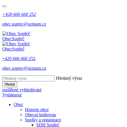
+420 606 660 252
obec.soprec@seznam.cz
Obec
Sopřeč
Obec
Sopřeč
+420 606 660 252
obec.soprec@seznam.cz
Hledaný výraz
Hledat
rozšířené vyhledávání
Vytisknout
Obec
Historie obce
Obecní knihovna
Spolky a organizace
SDH Sopřeč