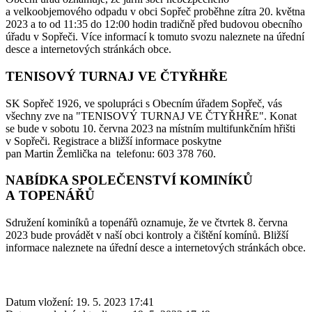
a velkoobjemového odpadu v obci Sopřeč proběhne zítra 20. května
2023 a to od 11:35 do 12:00 hodin tradičně před budovou obecního
úřadu v Sopřeči. Více informací k tomuto svozu naleznete na úřední
desce a internetových stránkách obce.
TENISOVÝ TURNAJ VE ČTYŘHŘE
SK Sopřeč 1926, ve spolupráci s Obecním úřadem Sopřeč, vás
všechny zve na "TENISOVÝ TURNAJ VE ČTYŘHŘE". Konat
se bude v sobotu 10. června 2023 na místním multifunkčním hřišti
v Sopřeči. Registrace a bližší informace poskytne
pan Martin Žemlička na telefonu: 603 378 760.
NABÍDKA SPOLEČENSTVÍ KOMINÍKŮ
A TOPENÁŘŮ
Sdružení kominíků a topenářů oznamuje, že ve čtvrtek 8. června
2023 bude provádět v naší obci kontroly a čištění komínů. Bližší
informace naleznete na úřední desce a internetových stránkách obce.
Datum vložení:
19. 5. 2023 17:41