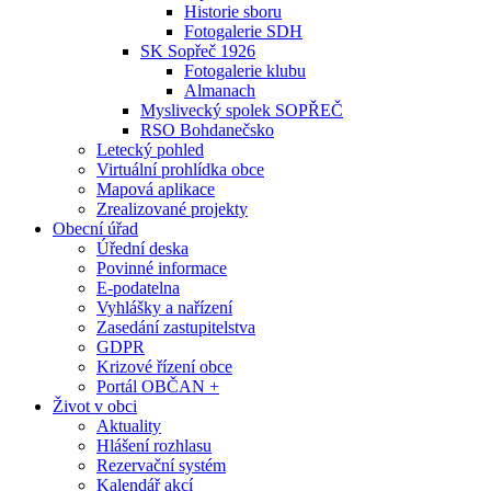
Historie sboru
Fotogalerie SDH
SK Sopřeč 1926
Fotogalerie klubu
Almanach
Myslivecký spolek SOPŘEČ
RSO Bohdanečsko
Letecký pohled
Virtuální prohlídka obce
Mapová aplikace
Zrealizované projekty
Obecní úřad
Úřední deska
Povinné informace
E-podatelna
Vyhlášky a nařízení
Zasedání zastupitelstva
GDPR
Krizové řízení obce
Portál OBČAN +
Život v obci
Aktuality
Hlášení rozhlasu
Rezervační systém
Kalendář akcí